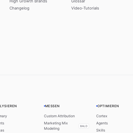
High Growth Brands
Glossar
Changelog
Video-Tutorials
LYSIEREN
MESSEN
OPTIMIEREN
mary
Custom Attribution
Cortex
hts
Marketing Mix
Agents
BALD
Modeling
as
Skills