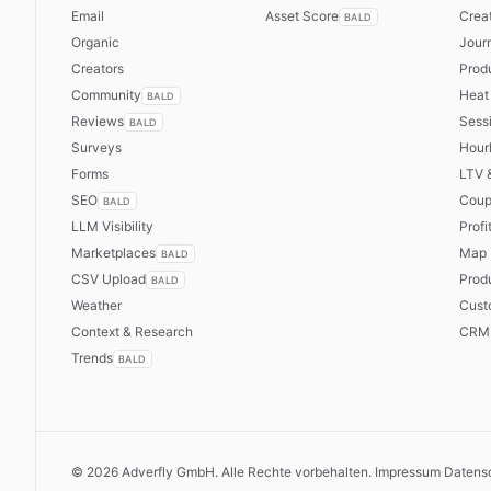
Email
Asset Score
Creat
BALD
Organic
Jour
Creators
Prod
Community
Heat
BALD
Reviews
Sess
BALD
Surveys
Hour
Forms
LTV 
SEO
Coup
BALD
LLM Visibility
Profi
Marketplaces
Map
BALD
CSV Upload
Prod
BALD
Weather
Cust
Context & Research
CRM
Trends
BALD
©
2026
Adverfly GmbH.
Alle Rechte vorbehalten.
·
Impressum
·
Datens