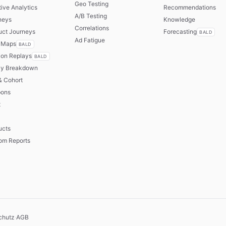
Geo Testing
ive Analytics
Recommendations
A/B Testing
neys
Knowledge
Correlations
uct Journeys
Forecasting
BALD
Ad Fatigue
 Maps
BALD
ion Replays
BALD
ly Breakdown
& Cohort
ons
t
ucts
om Reports
chutz
·
AGB