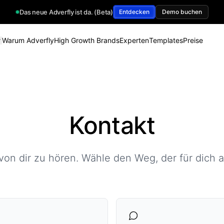
Das neue Adverfly ist da. (Beta)
Entdecken
Demo buchen
Warum Adverfly
High Growth Brands
Experten
Templates
Preise
Warum Adverfly
High Growth Brands
Experten
Templates
Preise
Kontakt
von dir zu hören. Wähle den Weg, der für dich 